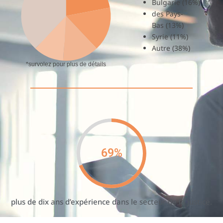
Bulgariе (16%)
des Pays-
Bas (13%)
Syriе (11%)
Autre (38%)
*survolez pour plus de détails
69
%
plus de dix ans d’expérience dans le secteur de la justice.