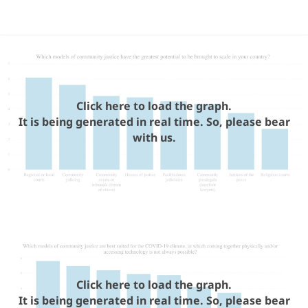
Click here to load the graph.
It is being generated in real time. So, please bear
with us.
Click here to load the graph.
It is being generated in real time. So, please bear